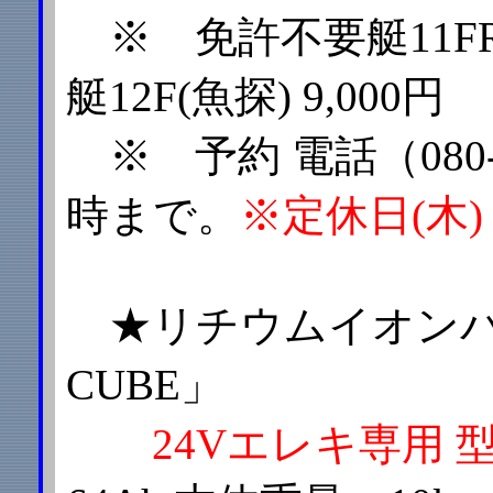
※ 免許不要艇11FRP
艇12F(魚探) 9,000円
※ 予約 電話（080-6
時まで。
※定休日(木)
★リチウムイオンバッ
CUBE」
24Vエレキ専用 型