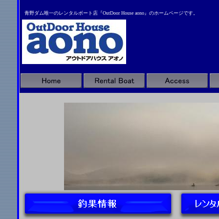
青野ダム唯一のレンタルボート店『OutDoor House aono』のホームページです。